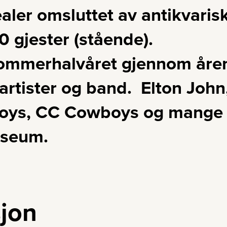
ler omsluttet av antikvarisk
0 gjester (stående).
sommerhalvåret gjennom åren
rtister og band. Elton John,
s, CC Cowboys og mange fle
useum.
sjon