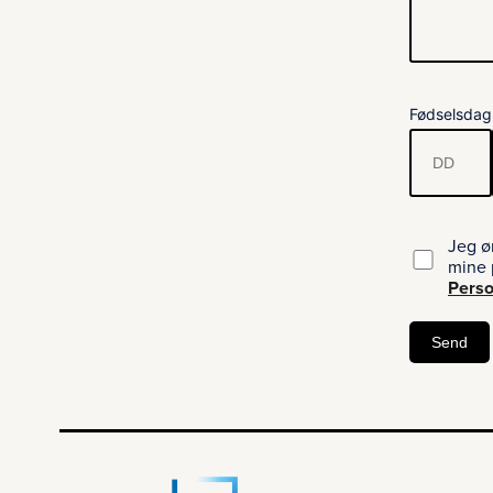
Fødselsdag
Jeg ø
mine 
Perso
Send