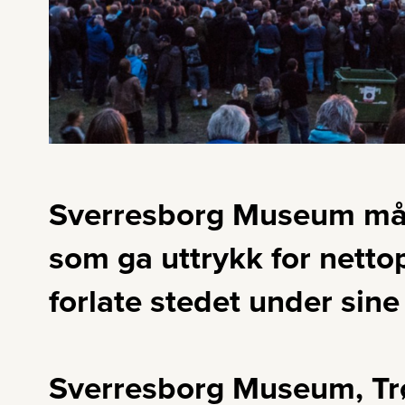
Sverresborg Museum må 
som ga uttrykk for nettop
forlate stedet under sin
Sverresborg Museum, Trø