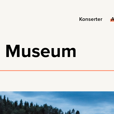
Konserter
A
g Museum