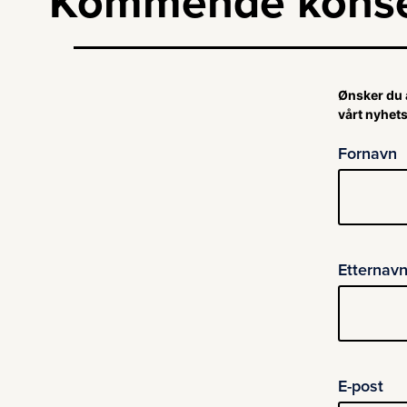
Kommende konse
Ønsker du 
vårt nyhets
Fornavn
Etternav
E-post