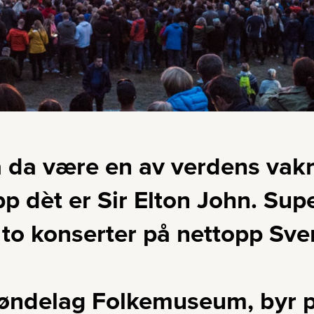
da være en av verdens vakr
p dèt er Sir Elton John. Supe
e to konserter på nettopp Sv
ndelag Folkemuseum, byr på 